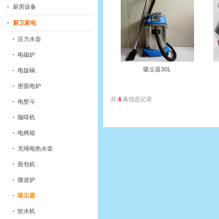
厨房设备
厨卫家电
压力水壶
电磁炉
吸尘器30L
电饭锅
密面电炉
共
4
条信息记录
电熨斗
咖啡机
电烤箱
无绳电热水壶
面包机
微波炉
吸尘器
饮水机