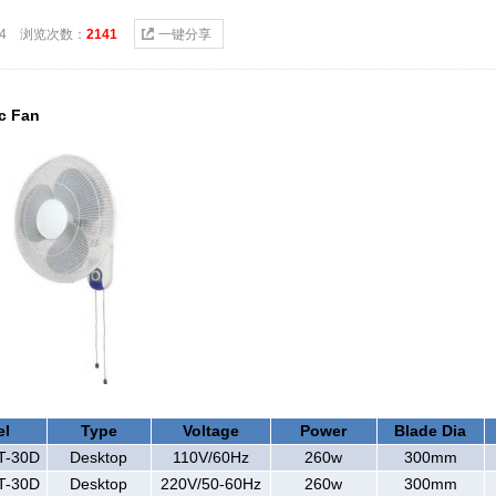
2-24 浏览次数：
2141
一键分享
ic Fan
el
Type
Voltage
Power
Blade Dia
T-30D
Desktop
110V/60Hz
260w
300mm
T-30D
Desktop
220V/50-60Hz
260w
300mm